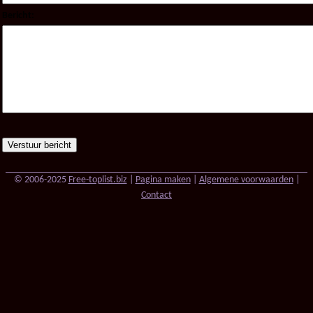
Bericht:
© 2006-2025
Free-toplist.biz
|
Pagina maken
|
Algemene voorwaarden
|
Contact