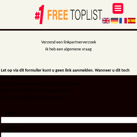
Verzend een linkpartnerverzoek
-
Ik heb een algemene vraag
Let op via dit formulier kunt u geen link aanmelden. Wanneer u dit toch
doet verspilt u uw tijd.
Voor het aanmelden van een link gaat u naar
https://free-toplist.biz/link-aanmelden
of
https://free-toplist.biz/adverteren
Uw email:
Onderwerp: